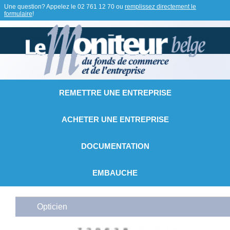
Une question? Appelez le
02 761 12 70
ou
remplissez directement le
formulaire
!
REMETTRE UNE ENTREPRISE
ACHETER UNE ENTREPRISE
DOCUMENTATION
EMBAUCHE
Opticien