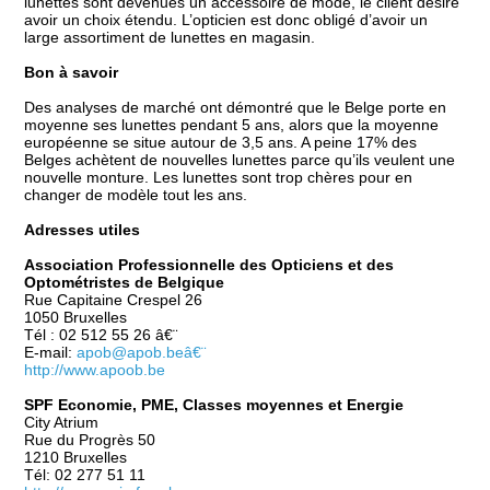
lunettes sont devenues un accessoire de mode, le client désire
avoir un choix étendu. L’opticien est donc obligé d’avoir un
large assortiment de lunettes en magasin.
Bon à savoir
Des analyses de marché ont démontré que le Belge porte en
moyenne ses lunettes pendant 5 ans, alors que la moyenne
européenne se situe autour de 3,5 ans. A peine 17% des
Belges achètent de nouvelles lunettes parce qu’ils veulent une
nouvelle monture. Les lunettes sont trop chères pour en
changer de modèle tout les ans.
Adresses utiles
Association Professionnelle des Opticiens et des
Optométristes de Belgique
Rue Capitaine Crespel 26
1050 Bruxelles
Tél : 02 512 55 26 â€¨
E-mail:
apob@apob.be
â€¨
http://www.apoob.be
SPF Economie, PME, Classes moyennes et Energie
City Atrium
Rue du Progrès 50
1210 Bruxelles
Tél: 02 277 51 11