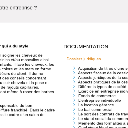
tre entreprise ?
 qui a du style
DOCUMENTATION
ur soigne les cheveux de
Dossiers juridiques
minins et/ou masculins ainsi
fants. Il lave les cheveux, les
Acquisition de titres d'une
s colore et les mets en forme
Aspects fiscaux de la cess
désirs du client. Il donne
Aspects juridiques de la c
 des conseils concernant
Aspects pratiques de la ce
u cuir chevelu et la pose et
Différents types de société
n de rajouts capillaires.
Exercice en entreprise indiv
vont même à raser des barbes
Fonds de commerce
L'entreprise individuelle
La location gérance
responsable du bon
Le bail commercial
iffure franchisé. Dans le cadre
Le sort des contrats de trav
ns le cadre d’un salon de
Le statut social du commer
Memento des formalités à 
Quel statut légal pour mon 