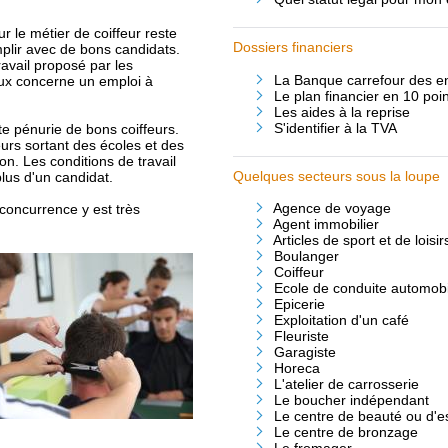
 le métier de coiffeur reste
Dossiers financiers
remplir avec de bons candidats.
ravail proposé par les
La Banque carrefour des ent
ux concerne un emploi à
Le plan financier en 10 poin
Les aides à la reprise
S'identifier à la TVA
te pénurie de bons coiffeurs.
urs sortant des écoles et des
n. Les conditions de travail
Quelques secteurs sous la loupe
plus d'un candidat.
Agence de voyage
 concurrence y est très
Agent immobilier
Articles de sport et de loisir
Boulanger
Coiffeur
Ecole de conduite automobi
Epicerie
Exploitation d'un café
Fleuriste
Garagiste
Horeca
L'atelier de carrosserie
Le boucher indépendant
Le centre de beauté ou d'e
Le centre de bronzage