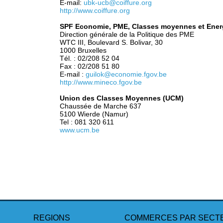
E-mail:
ubk-ucb@coiffure.org
http://
www.coiffure.org
SPF Economie, PME, Classes moyennes et Ene
Direction générale de la Politique des PME
WTC III, Boulevard S. Bolivar, 30
1000 Bruxelles
Tél. : 02/208 52 04
Fax : 02/208 51 80
E-mail :
guilok@economie.fgov.be
http://www.mineco.fgov.be
Union des Classes Moyennes (UCM)
Chaussée de Marche 637
5100 Wierde (Namur)
Tel : 081 320 611
www.ucm.be
REGIONS
COMMERCES PAR SECT