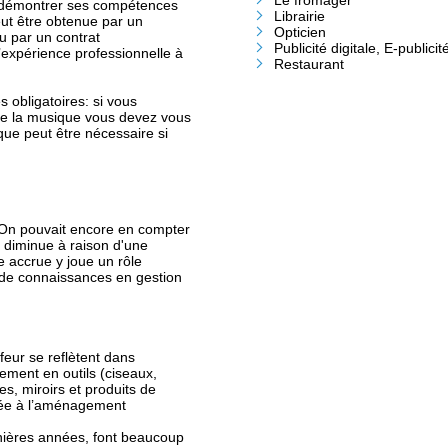
Le fromager
nt démontrer ses compétences
Librairie
ut être obtenue par un
Opticien
u par un contrat
Publicité digitale, E-publicit
’expérience professionnelle à
Restaurant
s obligatoires: si vous
 de la musique vous devez vous
que peut être nécessaire si
. On pouvait encore en compter
 diminue à raison d'une
 accrue y joue un rôle
de connaissances en gestion
ffeur se reflètent dans
ement en outils (ciseaux,
s, miroirs et produits de
rée à l’aménagement
rnières années, font beaucoup