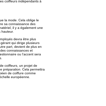
les coiffeurs indépendants à
e la mode. Cela oblige le
ire sa connaissance des
atériel, il y a également une
a hauteur.
 employés devra être plus
r-gérant qui dirige plusieurs
tre part, devient de plus en
 des connaissances et
stionnaire ou l’accent sera
s.
e coiffeurs, un projet de
e préparation. Cela permettra
uropéen de coiffure comme
 échelle européenne.