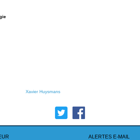
rgie
Xavier Huysmans
EUR
ALERTES E-MAIL