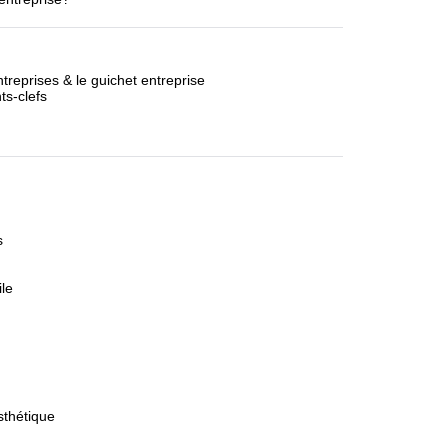
reprises & le guichet entreprise
ts-clefs
s
le
sthétique