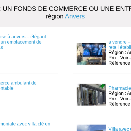
 UN FONDS DE COMMERCE OU UNE ENTR
région
Anvers
ise à anvers – élégant
s un emplacement de
à vendre –
as
retail établ
Région : A
Prix : Voi
Référence
merce ambulant de
entable
Pharmacie
Région : A
Prix : Voi
Référence
moniale avec villa clé en
Villa avec