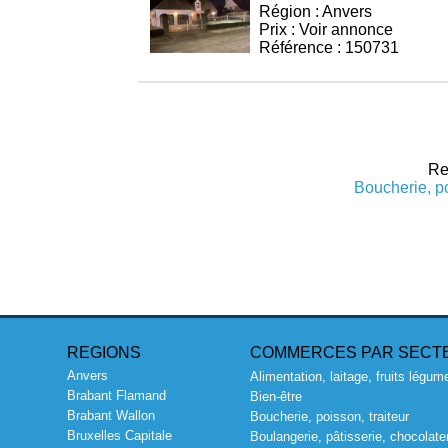
Région : Anvers
Prix : Voir annonce
Référence : 150731
Re
Boucherie, po
REGIONS
COMMERCES PAR SECT
Anvers
Alimentation, laitage, fruits légum
Brabant Flamand
Bien-être
Brabant Wallon
Boucherie, poisson, traiteur
Bruxelles Capitale
Boulangerie, pâtisserie, chocolater