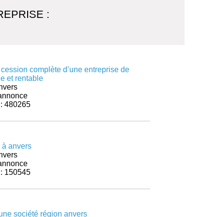
EPRISE :
 cession complète d’une entreprise de
ie et rentable
nvers
r annonce
 : 480265
 à anvers
nvers
r annonce
 : 150545
 une société région anvers