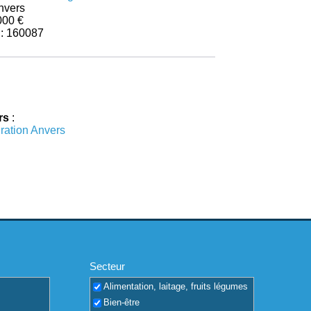
nvers
000 €
 : 160087
rs
:
ration Anvers
Secteur
Alimentation, laitage, fruits légumes
Bien-être