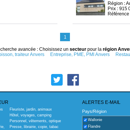
Région : A
Prix : 915 
Référence
1
cherche avancée : Choisissez un
secteur
pour la
région Anve
isson, traiteur Anvers
Entreprise, PME, PMI Anvers
Restau
EUR
ALERTES E-MAIL
es
Fleuriste, jardin, animaux
Pays/Région
Hôtel, voyages, camping
Wallonie
Personnel, vêtements, optique
Flandre
ie,
Presse, librairie, copie, tabac