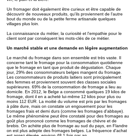
Un fromager doit également être curieux et être capable de
découvrir de nouveaux produits, qu'ils proviennent de l'autre
bout du monde ou de la petite ferme artisanale quelques
villages plus loin.
La connaissance du métier, la curiosité et l'empathie pour le
client sont par conséquent les mots-clés de ce métier.
Un marché stable et une demande en légère augmentation
Le marché du fromage dans son ensemble est très vaste. Il
concerne tant le fromage pour la consommation quotidienne
que le fromage en tant que produit de dégustation. Chaque
jour, 29% des consommateurs belges mangent du fromage.
Les consommateurs de produits laitiers sont principalement
des femmes et proviennent souvent des classes sociales
supérieures. 69% de la consommation de fromage a lieu au
domicile. En 2012, le Belge a consommé quelques 19 kilos de
fromage, dont il en a acheté lui-même 12 kilos pour plus ou
moins 112 EUR. La moitié du volume est pris par les fromages
à pâte dure, mais on constate un engouement pour les
fromages frais et demi durs (comme les fromages d'abbaye).
Le même phénomène peut être constaté pour des fromages au
goût plus prononcé comme les fromages de chèvre et de
brebis. On achète plus de fromage au sud du pays, en Flandre
on est plus adepte des fromages belges. La fréquence d'achat
est assez élevée, environ 48,1 fois par an.