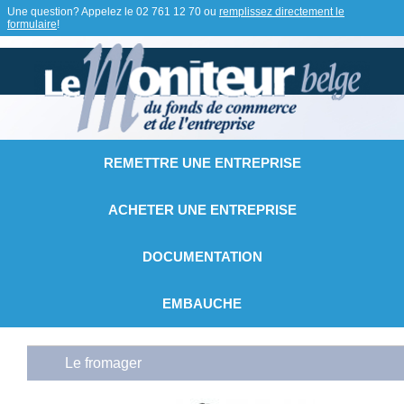
Une question? Appelez le
02 761 12 70
ou
remplissez directement le
formulaire
!
REMETTRE UNE ENTREPRISE
ACHETER UNE ENTREPRISE
DOCUMENTATION
EMBAUCHE
Le fromager