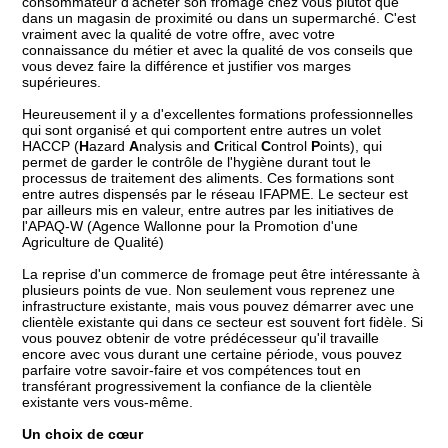
consommateur d'acheter son fromage chez vous plutôt que
dans un magasin de proximité ou dans un supermarché. C'est
vraiment avec la qualité de votre offre, avec votre
connaissance du métier et avec la qualité de vos conseils que
vous devez faire la différence et justifier vos marges
supérieures.
Heureusement il y a d'excellentes formations professionnelles
qui sont organisé et qui comportent entre autres un volet
HACCP (
H
azard
A
nalysis and
C
ritical
C
ontrol
P
oints
), qui
permet de garder le contrôle de l'hygiène durant tout le
processus de traitement des aliments. Ces formations sont
entre autres dispensés par le réseau IFAPME. Le secteur est
par ailleurs mis en valeur, entre autres par les initiatives de
l'APAQ-W (Agence Wallonne pour la Promotion d'une
Agriculture de Qualité)
La reprise d'un commerce de fromage peut être intéressante à
plusieurs points de vue. Non seulement vous reprenez une
infrastructure existante, mais vous pouvez démarrer avec une
clientèle existante qui dans ce secteur est souvent fort fidèle. Si
vous pouvez obtenir de votre prédécesseur qu'il travaille
encore avec vous durant une certaine période, vous pouvez
parfaire votre savoir-faire et vos compétences tout en
transférant progressivement la confiance de la clientèle
existante vers vous-même.
Un choix de cœur