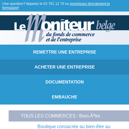
Une question? Appelez le
02 761 12 70
ou
remplissez directement le
formulaire
!
REMETTRE UNE ENTREPRISE
ACHETER UNE ENTREPRISE
DOCUMENTATION
EMBAUCHE
TOUS LES COMMERCES : Bien-Ãªtre
Boutique consacrée au bien-être au