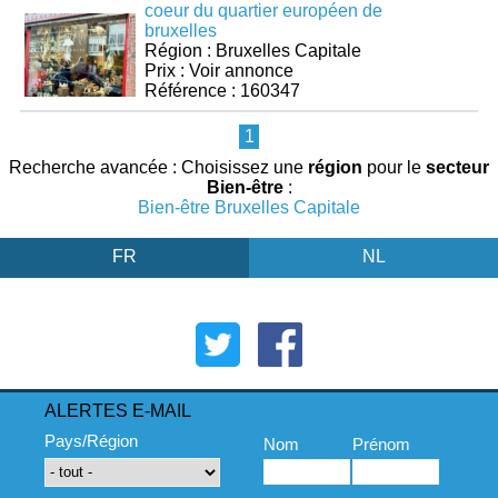
coeur du quartier européen de
bruxelles
Région : Bruxelles Capitale
Prix : Voir annonce
Référence : 160347
1
Recherche avancée : Choisissez une
région
pour le
secteur
Bien-être
:
Bien-être Bruxelles Capitale
FR
NL
ALERTES E-MAIL
Pays/Région
Nom
Prénom