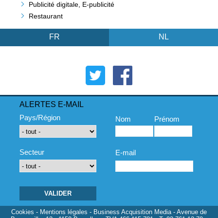
Publicité digitale, E-publicité
Restaurant
FR
NL
ALERTES E-MAIL
Pays/Région
Nom
Prénom
Secteur
E-mail
Cookies
-
Mentions légales
- Business Acquisition Media - Avenue de