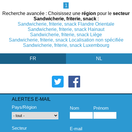
1
Recherche avancée : Choisissez une
région
pour le
secteur
Sandwicherie, friterie, snack
:
Sandwicherie, friterie, snack Flandre Orientale
Sandwicherie, friterie, snack Hainaut
Sandwicherie, friterie, snack Liège
Sandwicherie, friterie, snack Localisation non spécifiée
Sandwicherie, friterie, snack Luxembourg
FR
NL
ALERTES E-MAIL
Pays/Région
Nom
Prénom
Secteur
E-mail