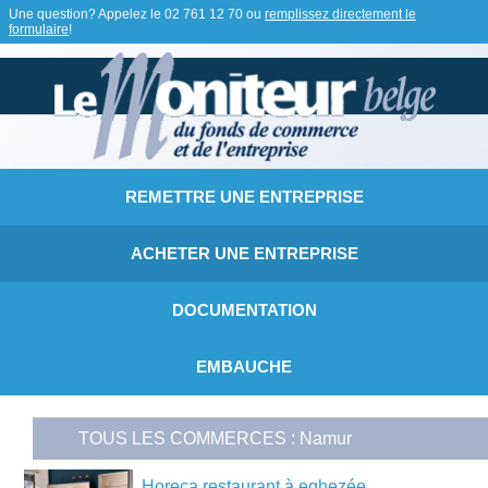
Une question? Appelez le
02 761 12 70
ou
remplissez directement le
formulaire
!
REMETTRE UNE ENTREPRISE
ACHETER UNE ENTREPRISE
DOCUMENTATION
EMBAUCHE
TOUS LES COMMERCES : Namur
Horeca restaurant à eghezée