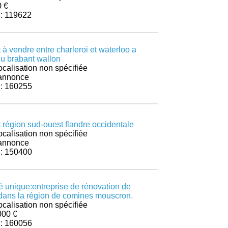
0 €
 : 119622
 à vendre entre charleroi et waterloo a
u brabant wallon
ocalisation non spécifiée
r annonce
 : 160255
 région sud-ouest flandre occidentale
ocalisation non spécifiée
r annonce
 : 150400
é unique:entreprise de rénovation de
dans la région de comines mouscron.
ocalisation non spécifiée
000 €
 : 160056