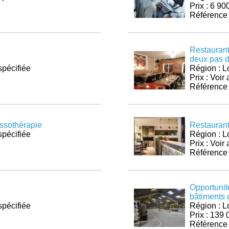
Prix : 6 90
Référence
Restaurant
deux pas d
spécifiée
Région : L
Prix : Voi
Référence
ssothérapie
Restaurant
spécifiée
Région : L
Prix : Voi
Référence
Opportunit
bâtiments 
spécifiée
Région : L
Prix : 139 
Référence