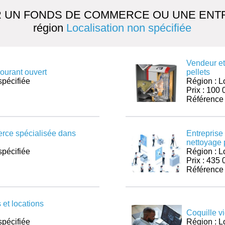
 UN FONDS DE COMMERCE OU UNE ENTR
région
Localisation non spécifiée
Vendeur et
ourant ouvert
pellets
spécifiée
Région : L
Prix : 100 
Référence
erce spécialisée dans
Entreprise 
nettoyage 
spécifiée
Région : L
Prix : 435 
Référence
 et locations
Coquille v
spécifiée
Région : L