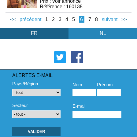
Prix : Voir annonce
Référence : 160138
<<
précédent
1
2
3
4
5
6
7
8
suivant
>>
FR
NL
ALERTES E-MAIL
Pays/Région
Nom
Prénom
Secteur
E-mail