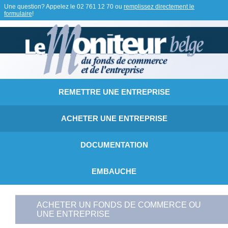
Une question? Appelez le
02 761 12 70
ou
remplissez directement le
formulaire
!
REMETTRE UNE ENTREPRISE
ACHETER UNE ENTREPRISE
DOCUMENTATION
EMBAUCHE
ACHETER UN FONDS DE COMMERCE OU
UNE ENTREPRISE