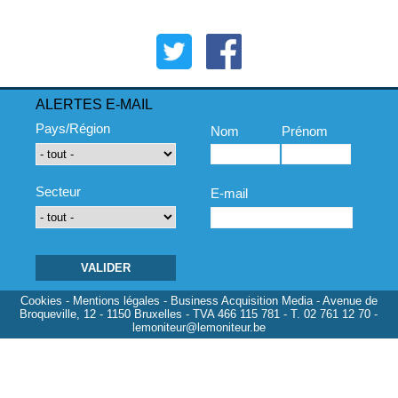
ALERTES E-MAIL
Pays/Région
Nom
Prénom
Secteur
E-mail
Cookies
-
Mentions légales
- Business Acquisition Media - Avenue de
Broqueville, 12 - 1150 Bruxelles - TVA 466 115 781 - T. 02 761 12 70 -
lemoniteur@lemoniteur.be