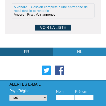
À vendre – Cession complète d’une entreprise de
retail établie et rentable
Anvers - Prix : Voir annonce
VOIR LA LISTE
FR
NL
ALERTES E-MAIL
Pays/Région
Nom
Prénom