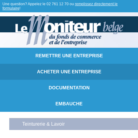
Une question? Appelez le
02 761 12 70
ou
remplissez directement le
formulaire
!
REMETTRE UNE ENTREPRISE
ACHETER UNE ENTREPRISE
DOCUMENTATION
EMBAUCHE
Teinturerie & Lavoir