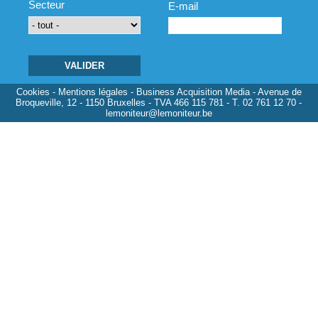
Secteur
E-mail
Cookies
-
Mentions légales
- Business Acquisition Media - Avenue de
Broqueville, 12 - 1150 Bruxelles - TVA 466 115 781 - T. 02 761 12 70 -
lemoniteur@lemoniteur.be