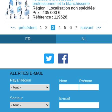
professionnel et la blanchisserie
Région : Localisation non spécifiée
Prix : 435 000 €
Référence : 119626
<<
précédent
1
2
3
4
5
6
7
suivant
>>
FR
NL
ALERTES E-MAIL
Pays/Région
Nom
Prénom
Secteur
E-mail