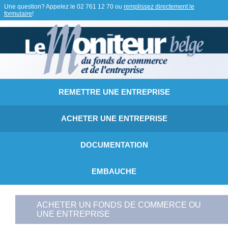
Une question? Appelez le
02 761 12 70
ou
remplissez directement le
formulaire
!
REMETTRE UNE ENTREPRISE
ACHETER UNE ENTREPRISE
DOCUMENTATION
EMBAUCHE
ACHETER UN FONDS DE COMMERCE OU
UNE ENTREPRISE