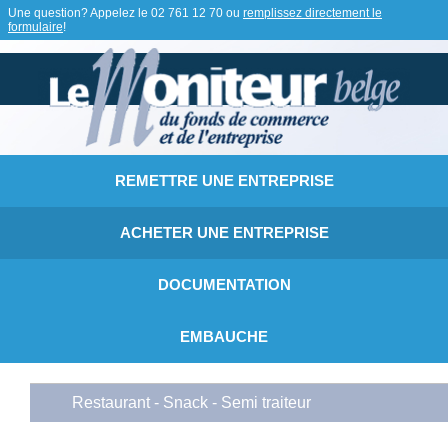
Une question? Appelez le
02 761 12 70
ou
remplissez directement le
formulaire
!
REMETTRE UNE ENTREPRISE
ACHETER UNE ENTREPRISE
DOCUMENTATION
EMBAUCHE
Restaurant - Snack - Semi traiteur