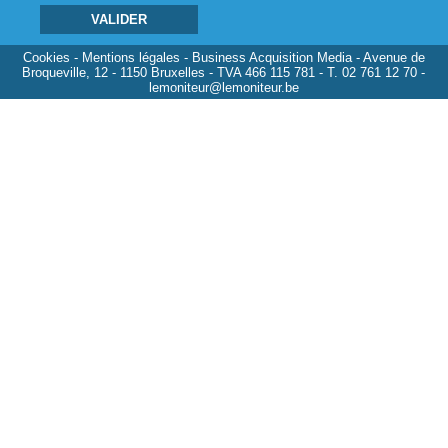
Cookies
-
Mentions légales
- Business Acquisition Media - Avenue de
Broqueville, 12 - 1150 Bruxelles - TVA 466 115 781 - T. 02 761 12 70 -
lemoniteur@lemoniteur.be