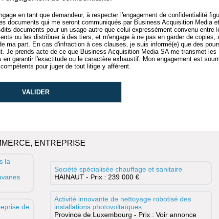
'engage en tant que demandeur, à respecter l'engagement de confidentialité figu
 des documents qui me seront communiqués par Business Acquisition Media e
sdits documents pour un usage autre que celui expressément convenu entre l
nts ou les distribuer à des tiers, et m'engage à ne pas en garder de copies,
 de ma part. En cas d'infraction à ces clauses, je suis informé(e) que des pour
 Je prends acte de ce que Business Acquisition Media SA me transmet les
n garantir l'exactitude ou le caractère exhaustif. Mon engagement est soum
compétents pour juger de tout litige y afférent.
MMERCE, ENTREPRISE
s la
Société spécialisée chauffage et sanitaire
ravanes
HAINAUT - Prix : 239 000 €
Activité innovante de nettoyage robotisé des
eprise de
installations photovoltaïques
Province de Luxembourg - Prix : Voir annonce