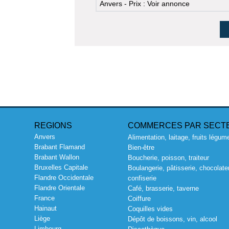
Anvers - Prix : Voir annonce
REGIONS
COMMERCES PAR SECT
Anvers
Alimentation, laitage, fruits légum
Brabant Flamand
Bien-être
Brabant Wallon
Boucherie, poisson, traiteur
Bruxelles Capitale
Boulangerie, pâtisserie, chocolater
Flandre Occidentale
confiserie
Flandre Orientale
Café, brasserie, taverne
France
Coiffure
Hainaut
Coquilles vides
Liège
Dépôt de boissons, vin, alcool
Limbourg