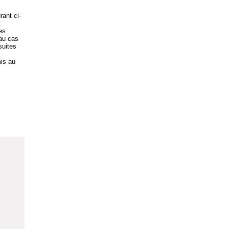
rant ci-
t
es
 au cas
suites
is au