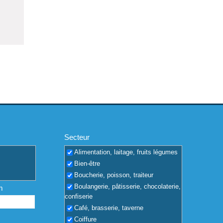
Secteur
Alimentation, laitage, fruits légumes
Bien-être
Boucherie, poisson, traiteur
Boulangerie, pâtisserie, chocolaterie,
m
confiserie
Café, brasserie, taverne
Coiffure