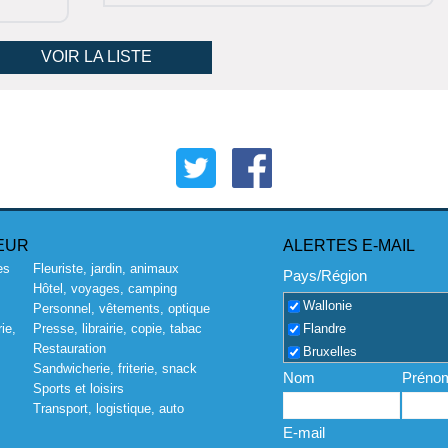
VOIR LA LISTE
EUR
ALERTES E-MAIL
es
Fleuriste, jardin, animaux
Pays/Région
Hôtel, voyages, camping
Wallonie
Personnel, vêtements, optique
Flandre
ie,
Presse, librairie, copie, tabac
Restauration
Bruxelles
Sandwicherie, friterie, snack
Nom
Préno
Sports et loisirs
Transport, logistique, auto
E-mail