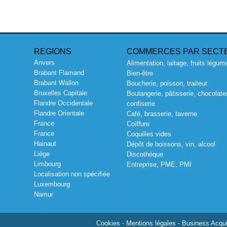
REGIONS
COMMERCES PAR SECT
Anvers
Alimentation, laitage, fruits légum
Brabant Flamand
Bien-être
Brabant Wallon
Boucherie, poisson, traiteur
Bruxelles Capitale
Boulangerie, pâtisserie, chocolater
Flandre Occidentale
confiserie
Flandre Orientale
Café, brasserie, taverne
France
Coiffure
France
Coquilles vides
Hainaut
Dépôt de boissons, vin, alcool
Liège
Discothèque
Limbourg
Entreprise, PME, PMI
Localisation non spécifiée
Luxembourg
Namur
Cookies
-
Mentions légales
- Business Acquis