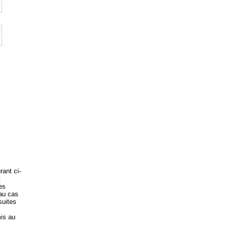
rant ci-
t
es
 au cas
suites
is au