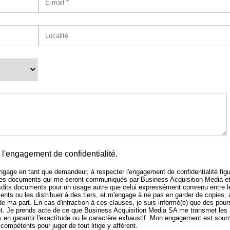
l'engagement de confidentialité.
'engage en tant que demandeur, à respecter l'engagement de confidentialité figu
 des documents qui me seront communiqués par Business Acquisition Media e
sdits documents pour un usage autre que celui expressément convenu entre l
nts ou les distribuer à des tiers, et m'engage à ne pas en garder de copies,
 de ma part. En cas d'infraction à ces clauses, je suis informé(e) que des pour
 Je prends acte de ce que Business Acquisition Media SA me transmet les
n garantir l'exactitude ou le caractère exhaustif. Mon engagement est soum
compétents pour juger de tout litige y afférent.