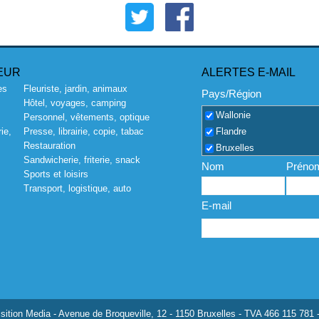
EUR
ALERTES E-MAIL
es
Fleuriste, jardin, animaux
Pays/Région
Hôtel, voyages, camping
Wallonie
Personnel, vêtements, optique
Flandre
ie,
Presse, librairie, copie, tabac
Restauration
Bruxelles
Sandwicherie, friterie, snack
Nom
Préno
Sports et loisirs
Transport, logistique, auto
E-mail
ition Media - Avenue de Broqueville, 12 - 1150 Bruxelles - TVA 466 115 781 