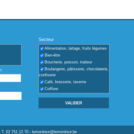
Secteur
Alimentation, laitage, fruits légumes
Bien-être
Boucherie, poisson, traiteur
Boulangerie, pâtisserie, chocolaterie,
m
confiserie
Café, brasserie, taverne
Coiffure
Coquilles vides
Dépôt de boissons, vin, alcool
Discothèque
Entreprise, PME, PMI
Fleuriste, jardin, animaux
Hôtel, voyages, camping
- T. 02 761 12 70 -
lemoniteur@lemoniteur.be