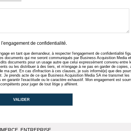
l'engagement de confidentialité.
'engage en tant que demandeur, à respecter l'engagement de confidentialité figu
 des documents qui me seront communiqués par Business Acquisition Media e
sdits documents pour un usage autre que celui expressément convenu entre l
nts ou les distribuer à des tiers, et m'engage à ne pas en garder de copies,
 de ma part. En cas d'infraction à ces clauses, je suis informé(e) que des pour
 Je prends acte de ce que Business Acquisition Media SA me transmet les
n garantir l'exactitude ou le caractère exhaustif. Mon engagement est soum
compétents pour juger de tout litige y afférent.
MMERCE, ENTREPRISE