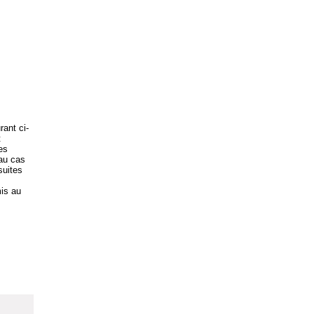
rant ci-
t
es
 au cas
suites
is au