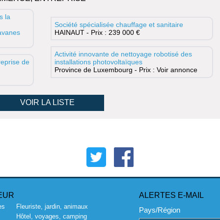
s la
Société spécialisée chauffage et sanitaire
ravanes
HAINAUT - Prix : 239 000 €
Activité innovante de nettoyage robotisé des
eprise de
installations photovoltaïques
Province de Luxembourg - Prix : Voir annonce
VOIR LA LISTE
EUR
ALERTES E-MAIL
es
Fleuriste, jardin, animaux
Pays/Région
Hôtel, voyages, camping