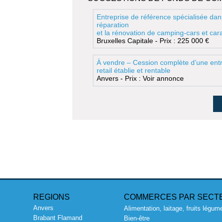
Entreprise de référence spécialisée dan
réparation
et la rénovation de camping-cars et ca
Bruxelles Capitale - Prix : 225 000 €
À vendre – Cession complète d’une entr
retail établie et rentable
Anvers - Prix : Voir annonce
REGIONS
COMMERCES PAR SECT
Anvers
Alimentation, laitage, fruits légum
Brabant Flamand
Bien-être