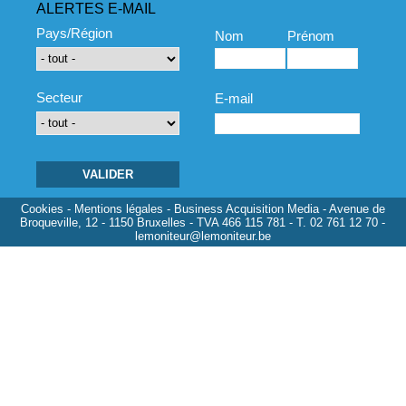
ALERTES E-MAIL
Pays/Région
Nom
Prénom
Secteur
E-mail
Cookies
-
Mentions légales
- Business Acquisition Media - Avenue de
Broqueville, 12 - 1150 Bruxelles - TVA 466 115 781 - T. 02 761 12 70 -
lemoniteur@lemoniteur.be