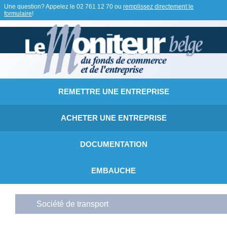
Une question? Appelez le
02 761 12 70
ou
remplissez directement le
formulaire
!
REMETTRE UNE ENTREPRISE
ACHETER UNE ENTREPRISE
DOCUMENTATION
EMBAUCHE
Société de transport