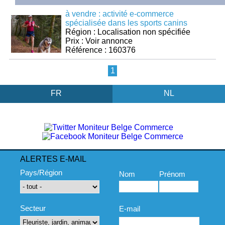
à vendre : activité e-commerce
spécialisée dans les sports canins
Région : Localisation non spécifiée
Prix : Voir annonce
Référence : 160376
1
FR
NL
ALERTES E-MAIL
Pays/Région
Nom
Prénom
Secteur
E-mail