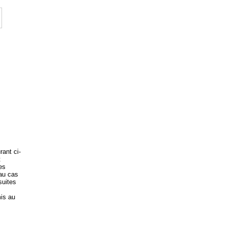
rant ci-
t
es
 au cas
suites
is au