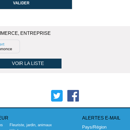
MMERCE, ENTREPRISE
ert
annonce
VOIR LA LISTE
EUR
ALERTES E-MAIL
es
Fleuriste, jardin, animaux
Pays/Région