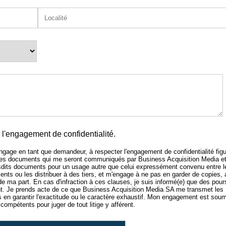
l'engagement de confidentialité.
'engage en tant que demandeur, à respecter l'engagement de confidentialité figu
 des documents qui me seront communiqués par Business Acquisition Media e
sdits documents pour un usage autre que celui expressément convenu entre l
nts ou les distribuer à des tiers, et m'engage à ne pas en garder de copies,
 de ma part. En cas d'infraction à ces clauses, je suis informé(e) que des pour
 Je prends acte de ce que Business Acquisition Media SA me transmet les
n garantir l'exactitude ou le caractère exhaustif. Mon engagement est soum
compétents pour juger de tout litige y afférent.