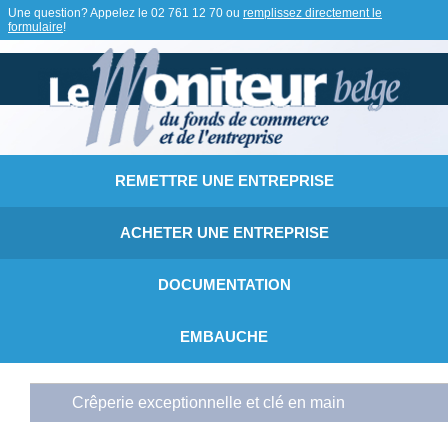
Une question? Appelez le
02 761 12 70
ou
remplissez directement le
formulaire
!
REMETTRE UNE ENTREPRISE
ACHETER UNE ENTREPRISE
DOCUMENTATION
EMBAUCHE
Crêperie exceptionnelle et clé en main