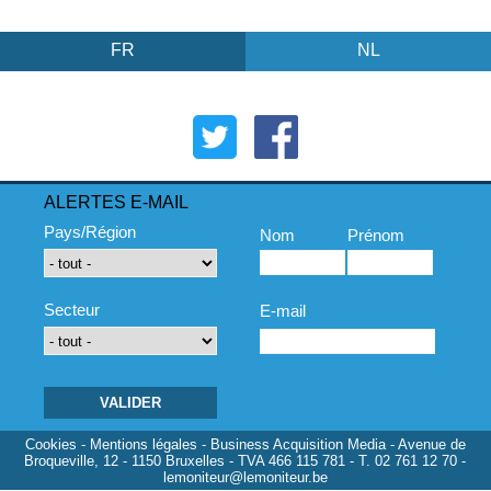
FR
NL
ALERTES E-MAIL
Pays/Région
Nom
Prénom
Secteur
E-mail
Cookies
-
Mentions légales
- Business Acquisition Media - Avenue de
Broqueville, 12 - 1150 Bruxelles - TVA 466 115 781 - T. 02 761 12 70 -
lemoniteur@lemoniteur.be