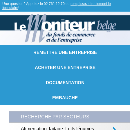
Une question? Appelez le
02 761 12 70
ou
remplissez directement le
formulaire
!
REMETTRE UNE ENTREPRISE
ACHETER UNE ENTREPRISE
DOCUMENTATION
EMBAUCHE
RECHERCHE PAR SECTEURS
Alimentation, laitage, fruits légumes