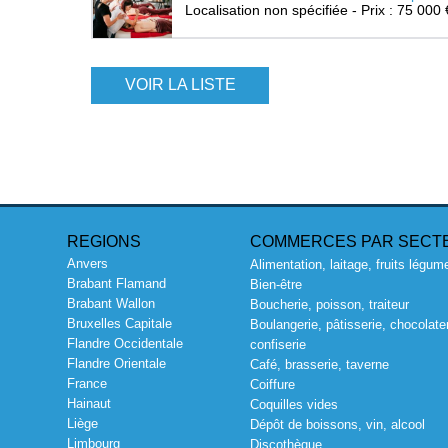
Localisation non spécifiée - Prix : 75 000 
VOIR LA LISTE
REGIONS
COMMERCES PAR SECT
Anvers
Alimentation, laitage, fruits légum
Brabant Flamand
Bien-être
Brabant Wallon
Boucherie, poisson, traiteur
Bruxelles Capitale
Boulangerie, pâtisserie, chocolater
Flandre Occidentale
confiserie
Flandre Orientale
Café, brasserie, taverne
France
Coiffure
Hainaut
Coquilles vides
Liège
Dépôt de boissons, vin, alcool
Limbourg
Discothèque