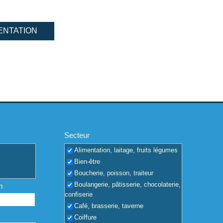
ENTATION
Secteur
Alimentation, laitage, fruits légumes
Bien-être
Boucherie, poisson, traiteur
Boulangerie, pâtisserie, chocolaterie,
m
confiserie
Café, brasserie, taverne
Coiffure