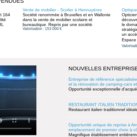
VENDUES
Vente de mobilier - Scolier à Hennuyères
Optique
nt 164
Société renommée à Bruxelles et en Wallonie
Opticien
ité
dans la vente de mobilier scolaire et
découvr
RL
bureautique. Repris par une société.
le domai
Valorisation : 153 000 €
stratégi
un accès
Espace 
Valorisat
NOUVELLES ENTREPRISE
Entreprise de référence spécialisée
et la rénovation de camping-cars e
Opportunité exceptionnelle d'acquér
RESTAURANT ITALIEN TRADITIO
Restaurant italien traditionnel idéa
Opportunité unique de reprise à A
emplacement de premier choix à c
Magnifique établissement entièrement