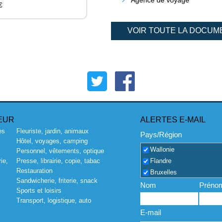
€
VOIR TOUTE LA DOCUM
EUR
ALERTES E-MAIL
es
Fleuriste, jardin, animaux
Pays/Région
Hôtel, voyages, camping
Wallonie
Personnel, vêtements, optique
Flandre
ie,
Presse, librairie, copie, tabac
Restauration
Bruxelles
Sandwicherie, friterie, snack
Nom
Préno
Sports et loisirs
Transport, logistique, auto
E-mail