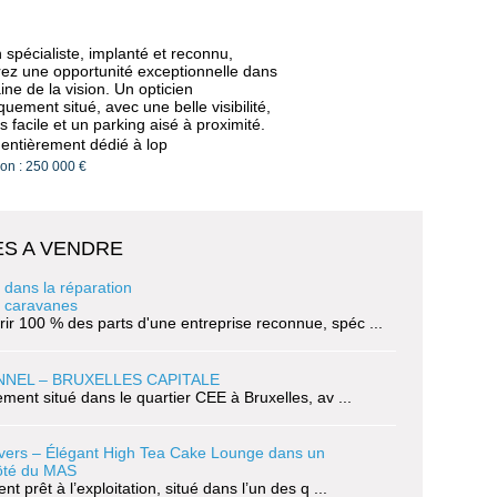
 spécialiste, implanté et reconnu,
ez une opportunité exceptionnelle dans
ne de la vision. Un opticien
quement situé, avec une belle visibilité,
 facile et un parking aisé à proximité.
entièrement dédié à lop
ion : 250 000 €
S A VENDRE
 dans la réparation
t caravanes
ir 100 % des parts d'une entreprise reconnue, spéc ...
NNEL – BRUXELLES CAPITALE
lement situé dans le quartier CEE à Bruxelles, av ...
nvers – Élégant High Tea Cake Lounge dans un
ôté du MAS
 prêt à l’exploitation, situé dans l’un des q ...