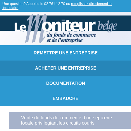
Une question? Appelez le
02 761 12 70
ou
remplissez directement le
formulaire
!
REMETTRE UNE ENTREPRISE
ACHETER UNE ENTREPRISE
DOCUMENTATION
EMBAUCHE
Vente du fonds de commerce d une épicerie
locale privilégiant les circuits courts