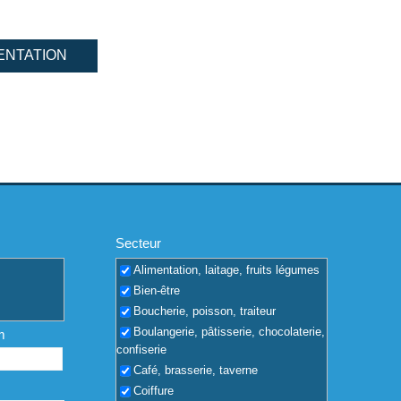
ENTATION
Secteur
Alimentation, laitage, fruits légumes
Bien-être
Boucherie, poisson, traiteur
Boulangerie, pâtisserie, chocolaterie,
m
confiserie
Café, brasserie, taverne
Coiffure