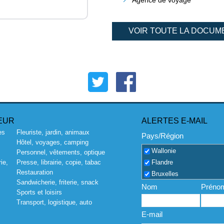
VOIR TOUTE LA DOCUM
EUR
ALERTES E-MAIL
es
Fleuriste, jardin, animaux
Pays/Région
Hôtel, voyages, camping
Wallonie
Personnel, vêtements, optique
Flandre
ie,
Presse, librairie, copie, tabac
Restauration
Bruxelles
Sandwicherie, friterie, snack
Nom
Préno
Sports et loisirs
Transport, logistique, auto
E-mail