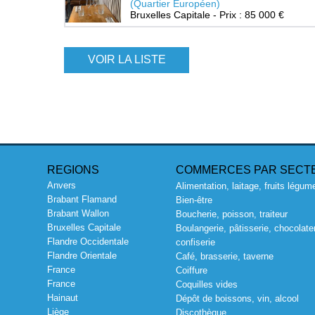
(Quartier Européen)
Bruxelles Capitale - Prix : 85 000 €
VOIR LA LISTE
REGIONS
COMMERCES PAR SECT
Anvers
Alimentation, laitage, fruits légum
Brabant Flamand
Bien-être
Brabant Wallon
Boucherie, poisson, traiteur
Bruxelles Capitale
Boulangerie, pâtisserie, chocolater
Flandre Occidentale
confiserie
Flandre Orientale
Café, brasserie, taverne
France
Coiffure
France
Coquilles vides
Hainaut
Dépôt de boissons, vin, alcool
Liège
Discothèque