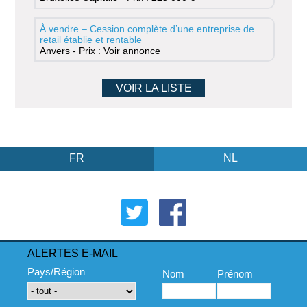
À vendre – Cession complète d’une entreprise de
retail établie et rentable
Anvers - Prix : Voir annonce
VOIR LA LISTE
FR
NL
ALERTES E-MAIL
Pays/Région
Nom
Prénom