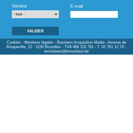
Secteur
E-mail
Cookies
-
Mentions légales
- Business Acquisition Media - Avenue de
Broqueville, 12 - 1150 Bruxelles - TVA 466 115 781 - T. 02 761 12 70 -
lemoniteur@lemoniteur.be