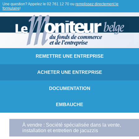
Une question? Appelez le
02 761 12 70
ou
remplissez directement le
formulaire
!
REMETTRE UNE ENTREPRISE
ACHETER UNE ENTREPRISE
DOCUMENTATION
EMBAUCHE
À vendre : Société spécialisée dans la vente,
installation et entretien de jacuzzis