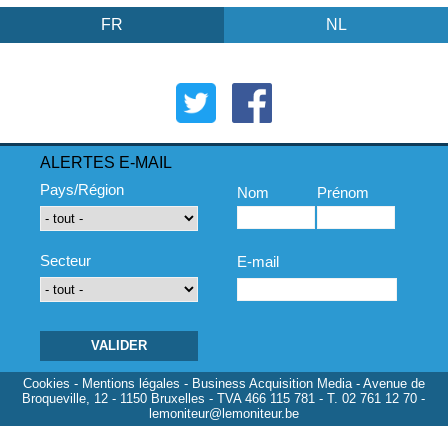
FR
NL
ALERTES E-MAIL
Pays/Région
Nom
Prénom
Secteur
E-mail
Cookies
-
Mentions légales
- Business Acquisition Media - Avenue de
Broqueville, 12 - 1150 Bruxelles - TVA 466 115 781 - T. 02 761 12 70 -
lemoniteur@lemoniteur.be