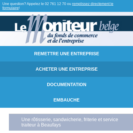
Une question? Appelez le
02 761 12 70
ou
remplissez directement le
formulaire
!
REMETTRE UNE ENTREPRISE
ACHETER UNE ENTREPRISE
DOCUMENTATION
EMBAUCHE
Une rôtisserie, sandwicherie, friterie et service
traiteur à Beaufays