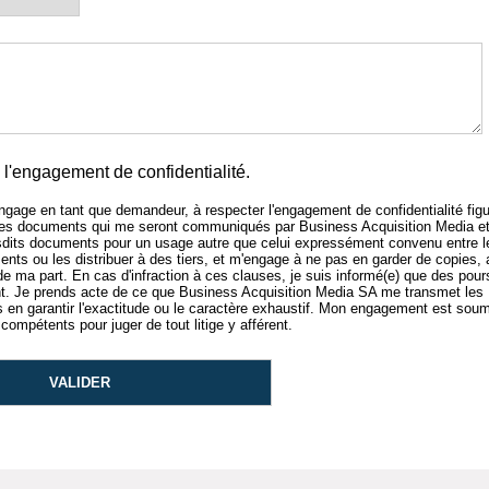
l'engagement de confidentialité.
'engage en tant que demandeur, à respecter l'engagement de confidentialité figu
 des documents qui me seront communiqués par Business Acquisition Media e
sdits documents pour un usage autre que celui expressément convenu entre l
nts ou les distribuer à des tiers, et m'engage à ne pas en garder de copies,
 de ma part. En cas d'infraction à ces clauses, je suis informé(e) que des pour
 Je prends acte de ce que Business Acquisition Media SA me transmet les
n garantir l'exactitude ou le caractère exhaustif. Mon engagement est soum
compétents pour juger de tout litige y afférent.