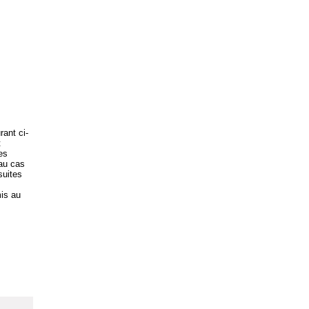
rant ci-
t
es
 au cas
suites
is au