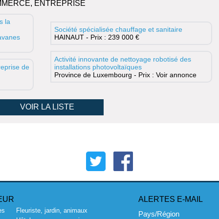
MMERCE, ENTREPRISE
s la
Société spécialisée chauffage et sanitaire
ravanes
HAINAUT - Prix : 239 000 €
Activité innovante de nettoyage robotisé des
eprise de
installations photovoltaïques
Province de Luxembourg - Prix : Voir annonce
VOIR LA LISTE
EUR
ALERTES E-MAIL
es
Fleuriste, jardin, animaux
Pays/Région