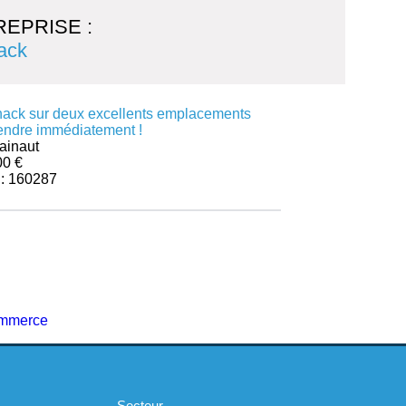
EPRISE :
nack
 snack sur deux excellents emplacements
rendre immédiatement !
ainaut
00 €
 : 160287
Secteur