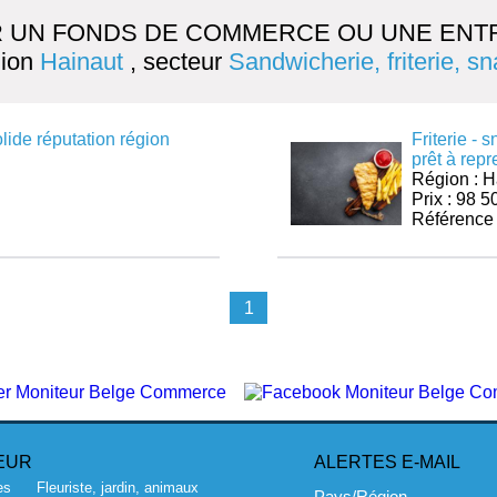
 UN FONDS DE COMMERCE OU UNE ENTR
gion
Hainaut
, secteur
Sandwicherie, friterie, s
olide réputation région
Friterie -
prêt à rep
Région : H
Prix : 98 5
Référence
1
EUR
ALERTES E-MAIL
es
Fleuriste, jardin, animaux
Pays/Région