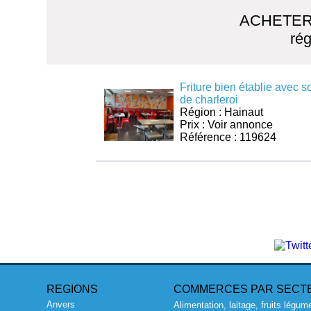
ACHETER
ré
Friture bien établie avec s
de charleroi
Région : Hainaut
Prix : Voir annonce
Référence : 119624
REGIONS
COMMERCES PAR SECT
Anvers
Alimentation, laitage, fruits légum