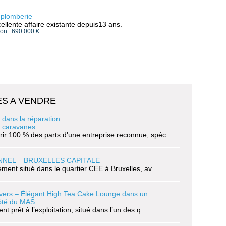
 plomberie
ellente affaire existante depuis13 ans.
ion : 690 000 €
S A VENDRE
 dans la réparation
t caravanes
ir 100 % des parts d'une entreprise reconnue, spéc ...
NNEL – BRUXELLES CAPITALE
lement situé dans le quartier CEE à Bruxelles, av ...
nvers – Élégant High Tea Cake Lounge dans un
ôté du MAS
 prêt à l’exploitation, situé dans l’un des q ...