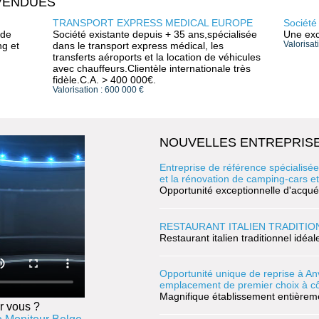
VENDUES
TRANSPORT EXPRESS MEDICAL EUROPE
Société
 de
Société existante depuis + 35 ans,spécialisée
Une exc
ng et
dans le transport express médical, les
Valorisat
transferts aéroports et la location de véhicules
avec chauffeurs.Clientèle internationale très
fidèle.C.A. > 400 000€.
Valorisation : 600 000 €
NOUVELLES ENTREPRISE
Entreprise de référence spécialisée
et la rénovation de camping-cars e
Opportunité exceptionnelle d'acquér
RESTAURANT ITALIEN TRADITIO
Restaurant italien traditionnel idéa
Opportunité unique de reprise à A
emplacement de premier choix à c
Magnifique établissement entièrement
r vous ?