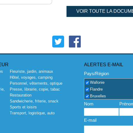
VOIR TOUTE LA DOCUM
EUR
ALERTES E-MAIL
es
Fleuriste, jardin, animaux
Pays/Région
Hôtel, voyages, camping
Wallonie
Personnel, vêtements, optique
Flandre
ie,
Presse, librairie, copie, tabac
Restauration
Bruxelles
Sandwicherie, friterie, snack
Nom
Préno
Sports et loisirs
Transport, logistique, auto
E-mail