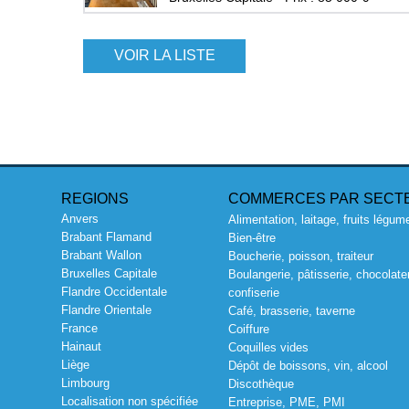
VOIR LA LISTE
REGIONS
COMMERCES PAR SECT
Anvers
Alimentation, laitage, fruits légum
Brabant Flamand
Bien-être
Brabant Wallon
Boucherie, poisson, traiteur
Bruxelles Capitale
Boulangerie, pâtisserie, chocolater
Flandre Occidentale
confiserie
Flandre Orientale
Café, brasserie, taverne
France
Coiffure
Hainaut
Coquilles vides
Liège
Dépôt de boissons, vin, alcool
Limbourg
Discothèque
Localisation non spécifiée
Entreprise, PME, PMI