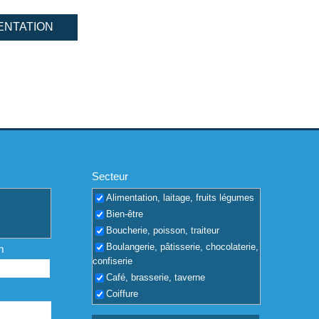
ENTATION
Secteur
Alimentation, laitage, fruits légumes
Bien-être
Boucherie, poisson, traiteur
Boulangerie, pâtisserie, chocolaterie,
m
confiserie
Café, brasserie, taverne
Coiffure
Coquilles vides