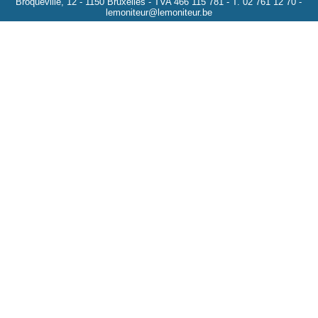
Broqueville, 12 - 1150 Bruxelles - TVA 466 115 781 - T. 02 761 12 70 -
lemoniteur@lemoniteur.be