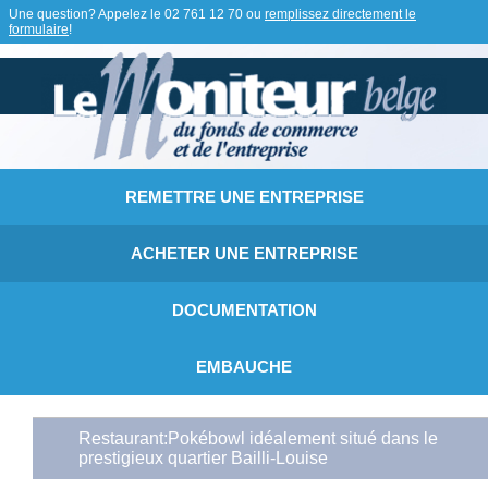
Une question? Appelez le
02 761 12 70
ou
remplissez directement le
formulaire
!
REMETTRE UNE ENTREPRISE
ACHETER UNE ENTREPRISE
DOCUMENTATION
EMBAUCHE
Restaurant:Pokébowl idéalement situé dans le
prestigieux quartier Bailli-Louise