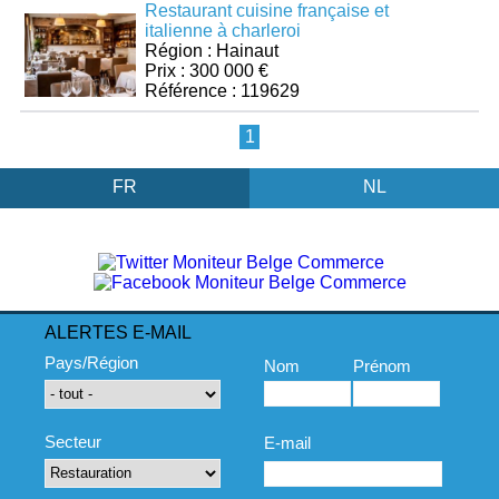
Restaurant cuisine française et
italienne à charleroi
Région : Hainaut
Prix : 300 000 €
Référence : 119629
1
FR
NL
ALERTES E-MAIL
Pays/Région
Nom
Prénom
Secteur
E-mail