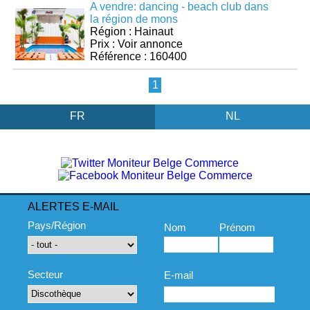
A vendre: dancing - beach club dans
la région de mons
Région : Hainaut
Prix : Voir annonce
Référence : 160400
1
FR
NL
ALERTES E-MAIL
Pays/Région
Nom
Prénom
Secteur
E-mail