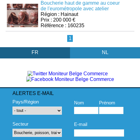
Boucherie haut de gamme au coeur
de l'eurométropole avec atelier
Région : Hainaut
Prix : 200 000 €
Référence : 160235
1
FR
NL
ALERTES E-MAIL
Pays/Région
Nom
Prénom
Secteur
E-mail