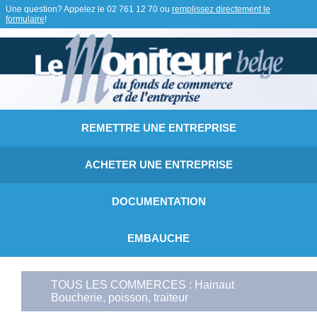
Une question? Appelez le
02 761 12 70
ou
remplissez directement le
formulaire
!
REMETTRE UNE ENTREPRISE
ACHETER UNE ENTREPRISE
DOCUMENTATION
EMBAUCHE
TOUS LES COMMERCES : Hainaut
Boucherie, poisson, traiteur