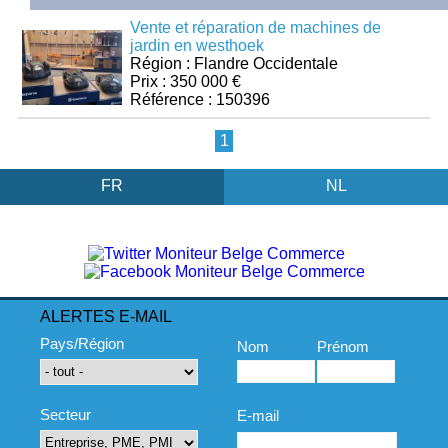
Vente et réparation de machines de
jardin en westhoek
Région : Flandre Occidentale
Prix : 350 000 €
Référence : 150396
1
FR
NL
ALERTES E-MAIL
Pays/Région
Nom
Prénom
Secteur
E-mail