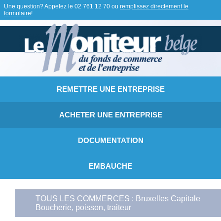
Une question? Appelez le
02 761 12 70
ou
remplissez directement le
formulaire
!
REMETTRE UNE ENTREPRISE
ACHETER UNE ENTREPRISE
DOCUMENTATION
EMBAUCHE
TOUS LES COMMERCES : Bruxelles Capitale
Boucherie, poisson, traiteur