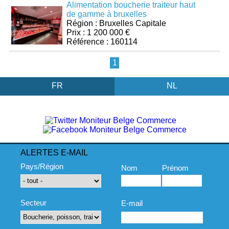
Alimentation boucherie traiteur haut
de gamme à bruxelles
Région : Bruxelles Capitale
Prix : 1 200 000 €
Référence : 160114
1
FR
NL
ALERTES E-MAIL
Pays/Région
Nom
Prénom
Secteur
E-mail