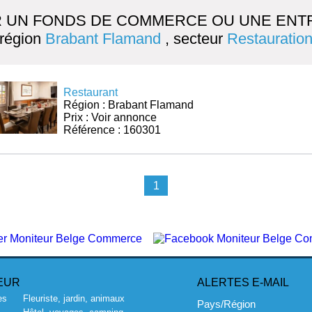
 UN FONDS DE COMMERCE OU UNE ENTR
région
Brabant Flamand
, secteur
Restauratio
Restaurant
Région : Brabant Flamand
Prix : Voir annonce
Référence : 160301
1
EUR
ALERTES E-MAIL
es
Fleuriste, jardin, animaux
Pays/Région