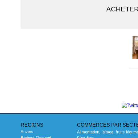
ACHETER
REGIONS
COMMERCES PAR SECT
Anvers
Alimentation, laitage, fruits légum
Brabant Flamand