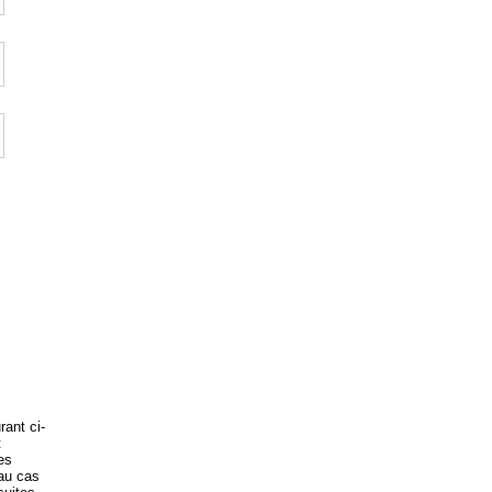
rant ci-
t
es
 au cas