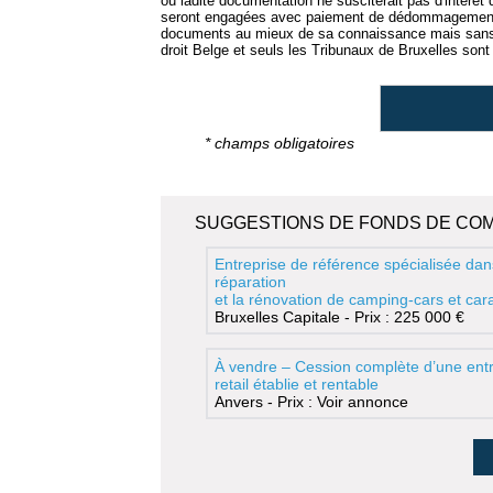
où ladite documentation ne susciterait pas d'intérêt
seront engagées avec paiement de dédommagement.
documents au mieux de sa connaissance mais sans e
droit Belge et seuls les Tribunaux de Bruxelles sont 
* champs obligatoires
SUGGESTIONS DE FONDS DE CO
Entreprise de référence spécialisée dan
réparation
et la rénovation de camping-cars et ca
Bruxelles Capitale - Prix : 225 000 €
À vendre – Cession complète d’une entr
retail établie et rentable
Anvers - Prix : Voir annonce