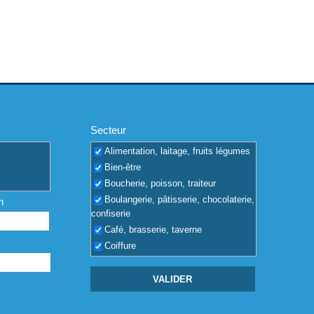
Secteur
Alimentation, laitage, fruits légumes
Bien-être
Boucherie, poisson, traiteur
Boulangerie, pâtisserie, chocolaterie,
m
confiserie
Café, brasserie, taverne
Coiffure
Coquilles vides
Dépôt de boissons, vin, alcool
Discothèque
Entreprise, PME, PMI