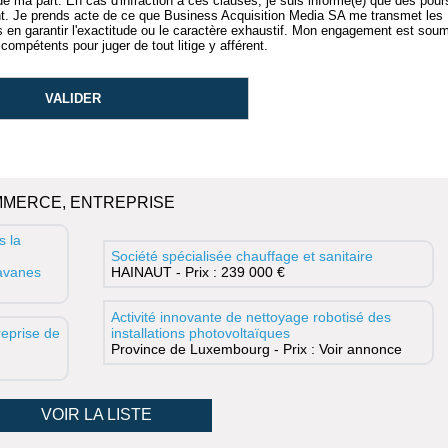
 de ma part. En cas d'infraction à ces clauses, je suis informé(e) que des pour
 Je prends acte de ce que Business Acquisition Media SA me transmet les
n garantir l'exactitude ou le caractère exhaustif. Mon engagement est soum
compétents pour juger de tout litige y afférent.
MMERCE, ENTREPRISE
s la
Société spécialisée chauffage et sanitaire
ravanes
HAINAUT - Prix : 239 000 €
Activité innovante de nettoyage robotisé des
eprise de
installations photovoltaïques
Province de Luxembourg - Prix : Voir annonce
VOIR LA LISTE