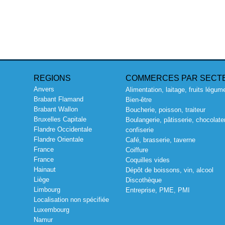
REGIONS
COMMERCES PAR SECT
Anvers
Alimentation, laitage, fruits légum
Brabant Flamand
Bien-être
Brabant Wallon
Boucherie, poisson, traiteur
Bruxelles Capitale
Boulangerie, pâtisserie, chocolater
Flandre Occidentale
confiserie
Flandre Orientale
Café, brasserie, taverne
France
Coiffure
France
Coquilles vides
Hainaut
Dépôt de boissons, vin, alcool
Liège
Discothèque
Limbourg
Entreprise, PME, PMI
Localisation non spécifiée
Luxembourg
Namur