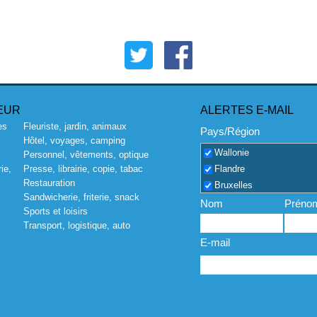
EUR
ALERTES E-MAIL
es
Fleuriste, jardin, animaux
Pays/Région
Hôtel, voyages, camping
Wallonie
Personnel, vêtements, optique
Flandre
ie,
Presse, librairie, copie, tabac
Restauration
Bruxelles
Sandwicherie, friterie, snack
Nom
Préno
Sports et loisirs
Transport, logistique, auto
E-mail