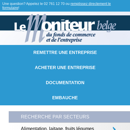
Une question? Appelez le
02 761 12 70
ou
remplissez directement le
formulaire
!
REMETTRE UNE ENTREPRISE
ACHETER UNE ENTREPRISE
DOCUMENTATION
EMBAUCHE
RECHERCHE PAR SECTEURS
Alimentation, laitage, fruits légumes