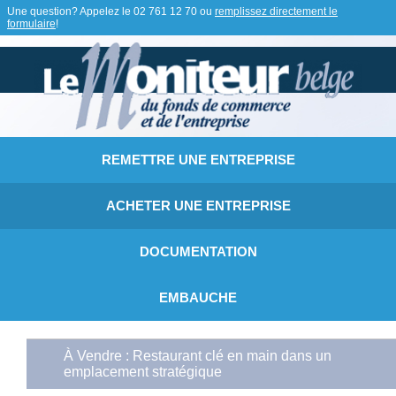
Une question? Appelez le
02 761 12 70
ou
remplissez directement le
formulaire
!
REMETTRE UNE ENTREPRISE
ACHETER UNE ENTREPRISE
DOCUMENTATION
EMBAUCHE
À Vendre : Restaurant clé en main dans un
emplacement stratégique