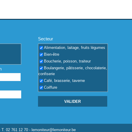
Secteur
Alimentation, laitage, fruits légumes
Bien-être
Boucherie, poisson, traiteur
Boulangerie, pâtisserie, chocolaterie,
m
confiserie
Café, brasserie, taverne
Coiffure
Coquilles vides
Dépôt de boissons, vin, alcool
Discothèque
Entreprise, PME, PMI
Fleuriste, jardin, animaux
Hôtel, voyages, camping
- T. 02 761 12 70 -
lemoniteur@lemoniteur.be