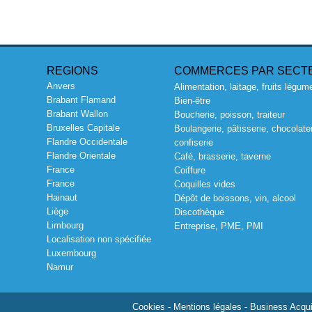
REGIONS
COMMERCES PAR SECT
Anvers
Alimentation, laitage, fruits légum
Brabant Flamand
Bien-être
Brabant Wallon
Boucherie, poisson, traiteur
Bruxelles Capitale
Boulangerie, pâtisserie, chocolater
Flandre Occidentale
confiserie
Flandre Orientale
Café, brasserie, taverne
France
Coiffure
France
Coquilles vides
Hainaut
Dépôt de boissons, vin, alcool
Liège
Discothèque
Limbourg
Entreprise, PME, PMI
Localisation non spécifiée
Luxembourg
Namur
Cookies
-
Mentions légales
- Business Acquis