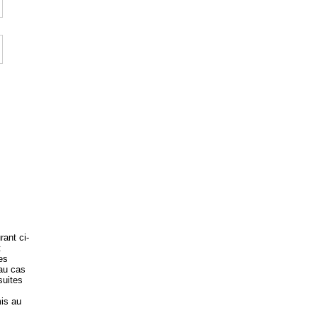
rant ci-
t
es
 au cas
suites
is au