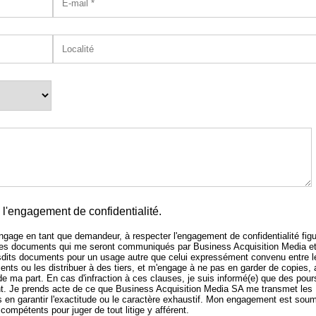
l'engagement de confidentialité.
'engage en tant que demandeur, à respecter l'engagement de confidentialité figu
 des documents qui me seront communiqués par Business Acquisition Media e
sdits documents pour un usage autre que celui expressément convenu entre l
nts ou les distribuer à des tiers, et m'engage à ne pas en garder de copies,
 de ma part. En cas d'infraction à ces clauses, je suis informé(e) que des pour
 Je prends acte de ce que Business Acquisition Media SA me transmet les
n garantir l'exactitude ou le caractère exhaustif. Mon engagement est soum
compétents pour juger de tout litige y afférent.