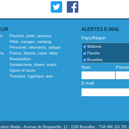
EUR
ALERTES E-MAIL
es
Fleuriste, jardin, animaux
Pays/Région
Hôtel, voyages, camping
Wallonie
Personnel, vêtements, optique
Flandre
ie,
Presse, librairie, copie, tabac
Restauration
Bruxelles
Sandwicherie, friterie, snack
Nom
Préno
Sports et loisirs
Transport, logistique, auto
E-mail
ition Media - Avenue de Broqueville, 12 - 1150 Bruxelles - TVA 466 115 781 