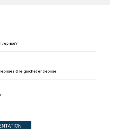
ntreprise?
eprises & le guichet entreprise
e
ENTATION