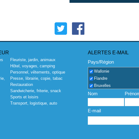
EUR
ALERTES E-MAIL
es
Fleuriste, jardin, animaux
Pays/Région
Hôtel, voyages, camping
Wallonie
Personnel, vêtements, optique
Flandre
ie,
Presse, librairie, copie, tabac
Restauration
Bruxelles
Sandwicherie, friterie, snack
Nom
Préno
Sports et loisirs
Transport, logistique, auto
E-mail