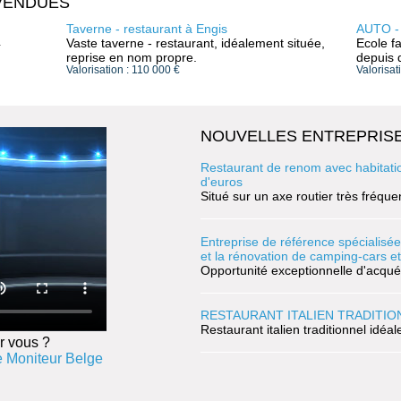
VENDUES
Taverne - restaurant à Engis
AUTO -
4
Vaste taverne - restaurant, idéalement située,
Ecole f
reprise en nom propre.
depuis 
Valorisation : 110 000 €
Valorisat
NOUVELLES ENTREPRISE
Restaurant de renom avec habitation,
d'euros
Situé sur un axe routier très fréquen
Entreprise de référence spécialisée
et la rénovation de camping-cars e
Opportunité exceptionnelle d'acquér
RESTAURANT ITALIEN TRADITIO
Restaurant italien traditionnel idéa
r vous ?
 Moniteur Belge