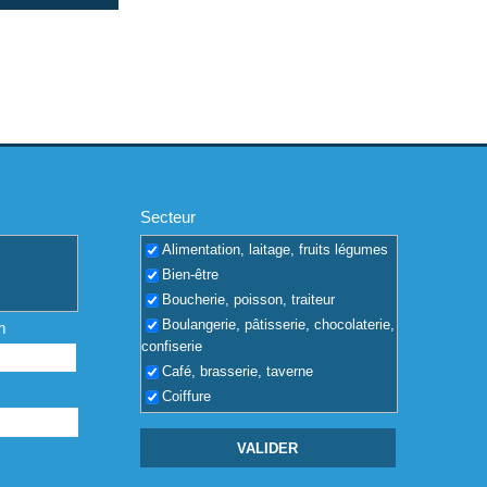
Secteur
Alimentation, laitage, fruits légumes
Bien-être
Boucherie, poisson, traiteur
Boulangerie, pâtisserie, chocolaterie,
m
confiserie
Café, brasserie, taverne
Coiffure
Coquilles vides
Dépôt de boissons, vin, alcool
Discothèque