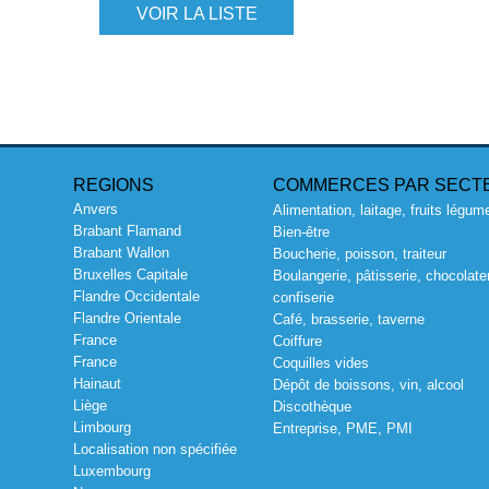
VOIR LA LISTE
REGIONS
COMMERCES PAR SECT
Anvers
Alimentation, laitage, fruits légum
Brabant Flamand
Bien-être
Brabant Wallon
Boucherie, poisson, traiteur
Bruxelles Capitale
Boulangerie, pâtisserie, chocolater
Flandre Occidentale
confiserie
Flandre Orientale
Café, brasserie, taverne
France
Coiffure
France
Coquilles vides
Hainaut
Dépôt de boissons, vin, alcool
Liège
Discothèque
Limbourg
Entreprise, PME, PMI
Localisation non spécifiée
Luxembourg