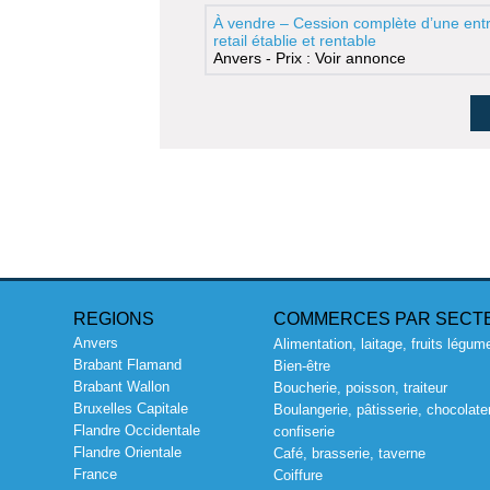
À vendre – Cession complète d’une entr
retail établie et rentable
Anvers - Prix : Voir annonce
REGIONS
COMMERCES PAR SECT
Anvers
Alimentation, laitage, fruits légum
Brabant Flamand
Bien-être
Brabant Wallon
Boucherie, poisson, traiteur
Bruxelles Capitale
Boulangerie, pâtisserie, chocolater
Flandre Occidentale
confiserie
Flandre Orientale
Café, brasserie, taverne
France
Coiffure