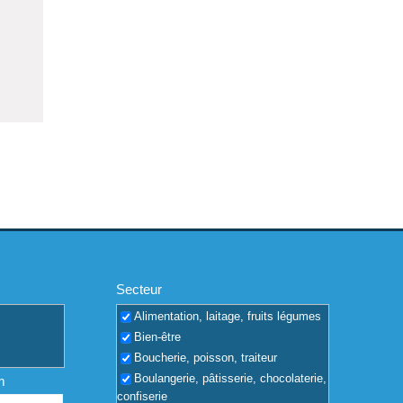
Secteur
Alimentation, laitage, fruits légumes
Bien-être
Boucherie, poisson, traiteur
Boulangerie, pâtisserie, chocolaterie,
m
confiserie