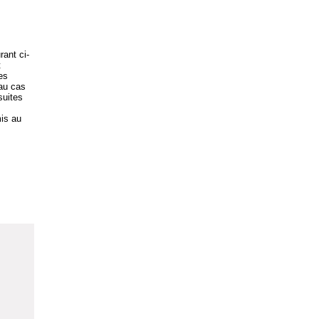
rant ci-
t
es
 au cas
suites
is au