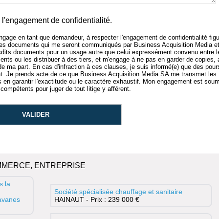
l'engagement de confidentialité.
'engage en tant que demandeur, à respecter l'engagement de confidentialité figu
 des documents qui me seront communiqués par Business Acquisition Media e
sdits documents pour un usage autre que celui expressément convenu entre l
nts ou les distribuer à des tiers, et m'engage à ne pas en garder de copies,
 de ma part. En cas d'infraction à ces clauses, je suis informé(e) que des pour
 Je prends acte de ce que Business Acquisition Media SA me transmet les
n garantir l'exactitude ou le caractère exhaustif. Mon engagement est soum
compétents pour juger de tout litige y afférent.
MMERCE, ENTREPRISE
s la
Société spécialisée chauffage et sanitaire
ravanes
HAINAUT - Prix : 239 000 €