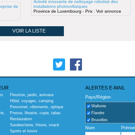
Activité innovante de nettoyage robotisé des
eprise de
installations photovoltaïques
Province de Luxembourg - Prix : Voir annonce
VOIR LA LISTE
EUR
ALERTES E-MAIL
es
Fleuriste, jardin, animaux
Pays/Région
Hôtel, voyages, camping
Wallonie
Personnel, vêtements, optique
Flandre
ie,
Presse, librairie, copie, tabac
Restauration
Bruxelles
Sandwicherie, friterie, snack
Nom
Préno
Sports et loisirs