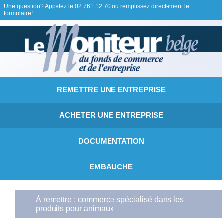
Une question? Appelez le
02 761 12 70
ou
remplissez directement le
formulaire
!
REMETTRE UNE ENTREPRISE
ACHETER UNE ENTREPRISE
DOCUMENTATION
EMBAUCHE
À remettre : commerce spécialisé dans les
produits pour animaux