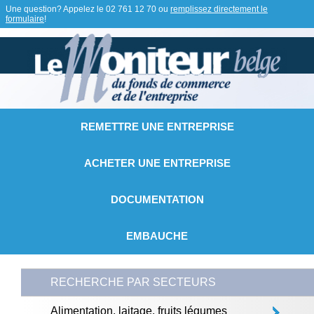
Une question? Appelez le
02 761 12 70
ou
remplissez directement le
formulaire
!
REMETTRE UNE ENTREPRISE
ACHETER UNE ENTREPRISE
DOCUMENTATION
EMBAUCHE
RECHERCHE PAR SECTEURS
Alimentation, laitage, fruits légumes