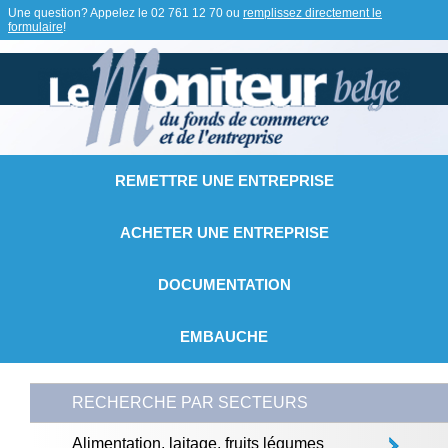
Une question? Appelez le
02 761 12 70
ou
remplissez directement le
formulaire
!
REMETTRE UNE ENTREPRISE
ACHETER UNE ENTREPRISE
DOCUMENTATION
EMBAUCHE
RECHERCHE PAR SECTEURS
Alimentation, laitage, fruits légumes